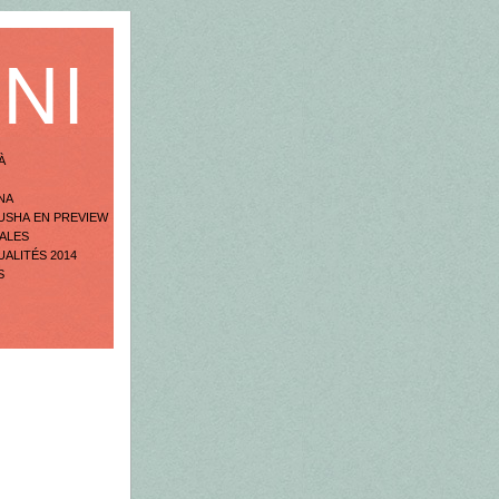
NI
À
NA
USHA EN PREVIEW
ALES
UALITÉS 2014
S