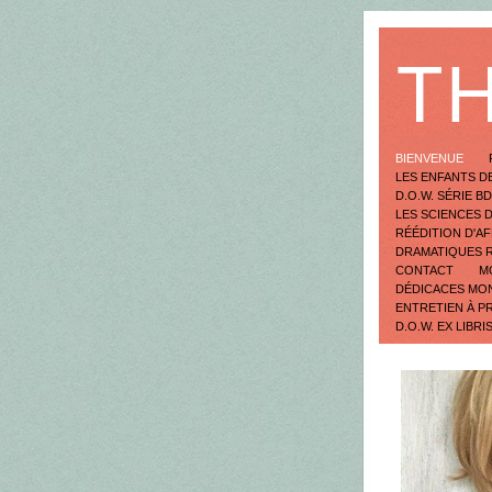
T
BIENVENUE
LES ENFANTS D
D.O.W. SÉRIE B
LES SCIENCES 
RÉÉDITION D'AF
DRAMATIQUES 
CONTACT
M
DÉDICACES MO
ENTRETIEN À P
D.O.W. EX LIBRI