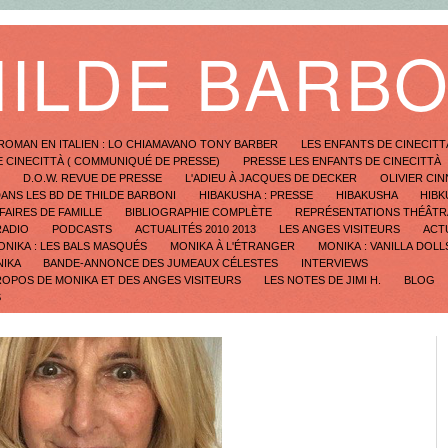
HILDE BARBO
ROMAN EN ITALIEN : LO CHIAMAVANO TONY BARBER
LES ENFANTS DE CINECITT
E CINECITTÀ ( COMMUNIQUÉ DE PRESSE)
PRESSE LES ENFANTS DE CINECITTÀ
D
D.O.W. REVUE DE PRESSE
L'ADIEU À JACQUES DE DECKER
OLIVIER CIN
DANS LES BD DE THILDE BARBONI
HIBAKUSHA : PRESSE
HIBAKUSHA
HIBK
FAIRES DE FAMILLE
BIBLIOGRAPHIE COMPLÈTE
REPRÉSENTATIONS THÉÂTR
RADIO
PODCASTS
ACTUALITÉS 2010 2013
LES ANGES VISITEURS
ACT
ONIKA : LES BALS MASQUÉS
MONIKA À L'ÉTRANGER
MONIKA : VANILLA DOLL
NIKA
BANDE-ANNONCE DES JUMEAUX CÉLESTES
INTERVIEWS
ROPOS DE MONIKA ET DES ANGES VISITEURS
LES NOTES DE JIMI H.
BLOG
S